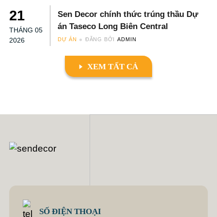
21
Sen Decor chính thức trúng thầu Dự
án Taseco Long Biên Central
THÁNG 05
2026
DỰ ÁN
ĐĂNG BỞI
ADMIN
XEM TẤT CẢ
SỐ ĐIỆN THOẠI