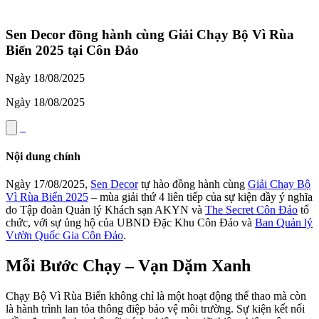
Sen Decor đồng hành cùng Giải Chạy Bộ Vì Rùa
Biển 2025 tại Côn Đảo
Ngày 18/08/2025
Ngày 18/08/2025
Nội dung chính
Ngày 17/08/2025,
Sen Decor
tự hào đồng hành cùng
Giải Chạy Bộ
Vì Rùa Biển 2025
– mùa giải thứ 4 liên tiếp của sự kiện đầy ý nghĩa
do Tập đoàn Quản lý Khách sạn AKYN và
The Secret Côn Đảo
tổ
chức, với sự ủng hộ của UBND Đặc Khu Côn Đảo và
Ban Quản lý
Vườn Quốc Gia Côn Đảo
.
Mỗi Bước Chạy – Vạn Dặm Xanh
Chạy Bộ Vì Rùa Biển không chỉ là một hoạt động thể thao mà còn
là hành trình lan tỏa thông điệp bảo vệ môi trường. Sự kiện kết nối