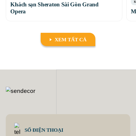
K
Khách sạn Sheraton Sài Gòn Grand
Opera
M
XEM TẤT CẢ
SỐ ĐIỆN THOẠI