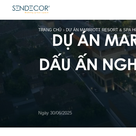
D
Ự
Á
N
M
A
TRANG CHỦ
DỰ ÁN MARRIOTT RESORT & SPA HỘ
D
Ấ
U
Ấ
N
N
G
Ngày 30/06/2025