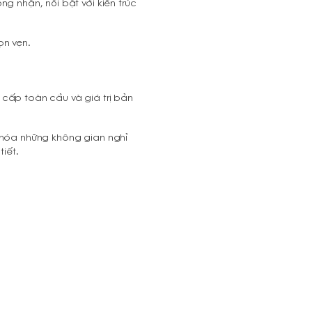
g nhận, nổi bật với kiến trúc
ọn vẹn.
 cấp toàn cầu và giá trị bản
c hóa những không gian nghỉ
iết.