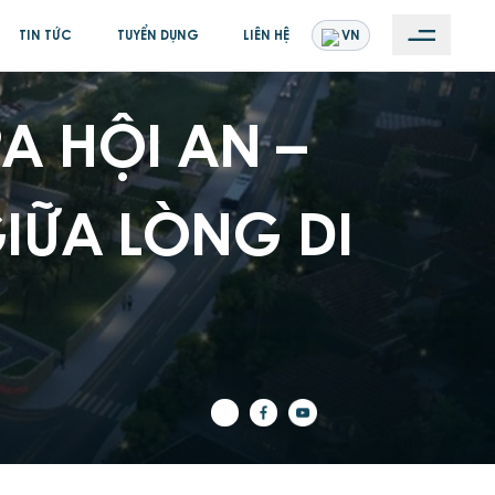
EN
VN
TIN TỨC
TUYỂN DỤNG
LIÊN HỆ
P
A
H
Ộ
I
A
N
–
G
I
Ữ
A
L
Ò
N
G
D
I