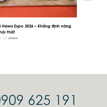
07
i Hawa Expo 2026 – Khẳng định năng
nội thất
THÁNG 03
G BỞI
ADMIN
2026
0909 625 191