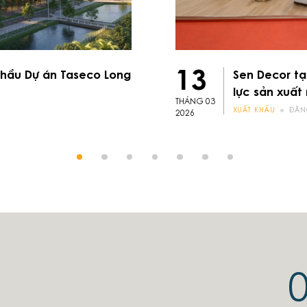
13
thầu Dự án Taseco Long
Sen Decor tạ
lực sản xuất 
THÁNG 03
XUẤT KHẨU
ĐĂN
2026