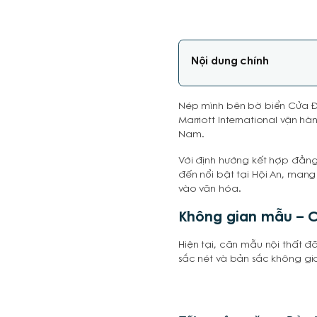
Nội dung chính
Nép mình bên bờ biển Cửa Đạ
Marriott International vận hà
Nam.
Với định hướng kết hợp đẳng
đến nổi bật tại Hội An, man
vào văn hóa.
Không gian mẫu – C
Hiện tại, căn mẫu nội thất đ
sắc nét và bản sắc không gia