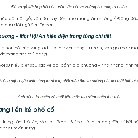
Đá và gỗ kết hợp hài hòa, vân sắc nét và đường bo cong tự nhiên
 trúc bề mặt gỗ, vân đá hay đèn treo mang âm hưởng Á Đông đều 
ác của đội ngũ Sen Decor.
hương – Một Hội An hiện diện trong từng chi tiết
g hơi thở của vùng đất Hội An: Ánh sáng tự nhiên, vân gỗ mộc m
ất mang tính thủ công.
 với sự hiểu biết sâu sắc về bối cảnh địa phương – nhẹ nhàng, tinh
Phòng nghỉ ngập ánh sáng tự nhiên, phối màu ấm và đường nét nội thất tinh giả
Ánh sáng tự nhiên và chất liệu mộc tạo điểm nhấn thư thái
ỡng liền kề phố cổ
ần trung tâm Hội An, Marriott Resort & Spa Hội An mang đến sự kết nố
 nhất miền Trung.