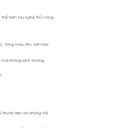
thể hiện tay nghề thủ công
ạc, tông màu ấm, kết hợp
 tế mà không phô trương.
n
i thuận tiện với những trải