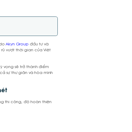
 do
Akyn Group
đầu tư và
rũ vượt thời gian của Việt
 vọng sẽ trở thành điểm
cả sự thư giãn và hòa mình
nét
ng thi công, độ hoàn thiện