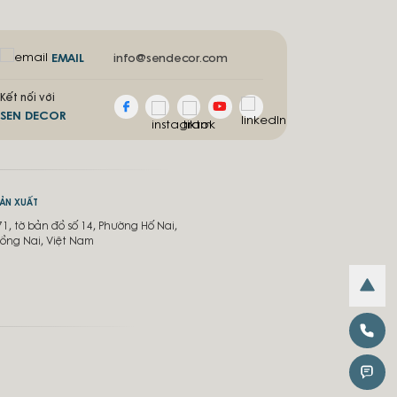
EMAIL
info@sendecor.com
Kết nối với
SEN DECOR
SẢN XUẤT
71, tờ bản đồ số 14, Phường Hố Nai,
ồng Nai, Việt Nam