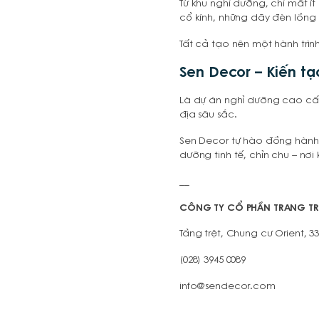
Từ khu nghỉ dưỡng, chỉ mất í
cổ kính, những dãy đèn lồng 
Tất cả tạo nên một hành trìn
Sen Decor – Kiến t
Là dự án nghỉ dưỡng cao cấp
địa sâu sắc.
Sen Decor tự hào đồng hành 
dưỡng tinh tế, chỉn chu – nơi
__
CÔNG TY CỔ PHẦN TRANG TRÍ
Tầng trệt, Chung cư Orient, 3
(028) 3945 0089
info@sendecor.com