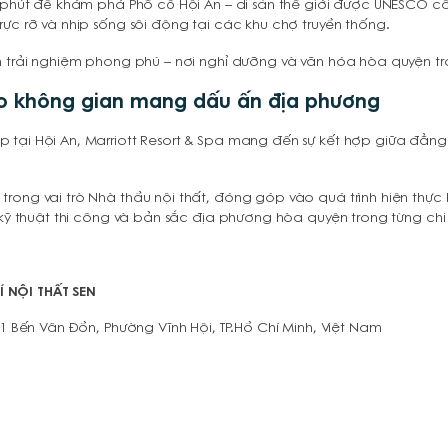
t phút để khám phá Phố cổ Hội An – di sản thế giới được UNESCO côn
rực rỡ và nhịp sống sôi động tại các khu chợ truyền thống.
h trải nghiệm phong phú – nơi nghỉ dưỡng và văn hóa hòa quyện tr
ạo không gian mang dấu ấn địa phương
 tại Hội An, Marriott Resort & Spa mang đến sự kết hợp giữa đẳng
trong vai trò Nhà thầu nội thất, đóng góp vào quá trình hiện thự
 kỹ thuật thi công và bản sắc địa phương hòa quyện trong từng chi t
 NỘI THẤT SEN
31 Bến Vân Đồn, Phường Vĩnh Hội, TP.Hồ Chí Minh, Việt Nam