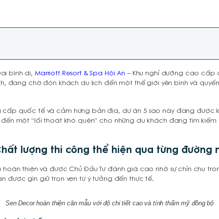
i bình dị,
Marriott Resort & Spa Hội An
– Khu nghỉ dưỡng cao cấp
nh, đang chờ đón khách du lịch đến một thế giới yên bình và quyến 
 cấp quốc tế và cảm hứng bản địa, dự án 5 sao này đang được kỳ
g đến một “lối thoát khó quên” cho những du khách đang tìm kiếm 
hất lượng thi công thể hiện qua từng đường 
ã hoàn thiện và được Chủ Đầu Tư đánh giá cao nhờ sự chỉn chu tro
n được gìn giữ trọn vẹn từ ý tưởng đến thực tế.
Sen Decor hoàn thiện căn mẫu với độ chi tiết cao và tính thẩm mỹ đồng bộ