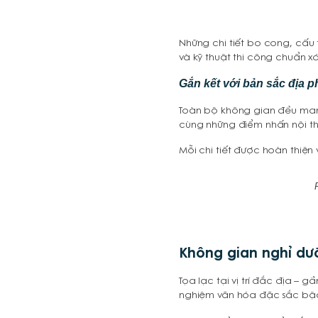
Những chi tiết bo cong, cấu
và kỹ thuật thi công chuẩn x
Gắn kết với bản sắc địa p
Toàn bộ không gian đều man
cùng những điểm nhấn nội th
Mỗi chi tiết được hoàn thiện
Không gian nghỉ dư
Tọa lạc tại vị trí đắc địa – g
nghiệm văn hóa đặc sắc bậc