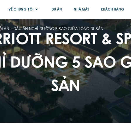
VỀ CHÚNG TÔI
DỰ ÁN
NHÀ MÁY
KHÁCH HÀNG
VỀ CHÚNG TÔI
R
R
I
O
T
T
R
E
S
O
R
T
&
S
I AN – DẤU ẤN NGHỈ DƯỠNG 5 SAO GIỮA LÒNG DI SẢN
THI CÔNG NỘI THẤT
XUẤT KHẨU
H
Ỉ
D
Ư
Ỡ
N
G
5
S
A
O
S
Ả
N