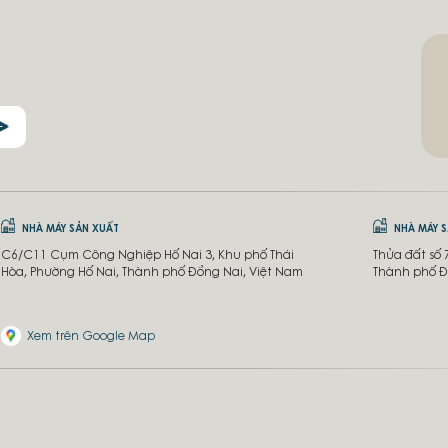
NHÀ MÁY SẢN XUẤT
NHÀ MÁY 
C6/C11 Cụm Công Nghiệp Hố Nai 3, Khu phố Thái
Thửa đất số 
Hòa, Phường Hố Nai, Thành phố Đồng Nai, Việt Nam
Thành phố Đ
Xem trên Google Map