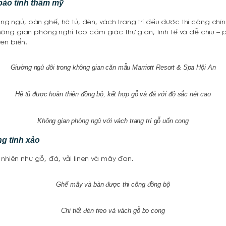
bảo tính thẩm mỹ
iường ngủ, bàn ghế, hệ tủ, đèn, vách trang trí đều được thi công c
ông gian phòng nghỉ tạo cảm giác thư giãn, tinh tế và dễ chịu – 
en biển.
Giường ngủ đôi trong không gian căn mẫu Marriott Resort & Spa Hội An
Hệ tủ được hoàn thiện đồng bộ, kết hợp gỗ và đá với độ sắc nét cao
Không gian phòng ngủ với vách trang trí gỗ uốn cong
ng tinh xảo
 nhiên như gỗ, đá, vải linen và mây đan.
Ghế mây và bàn được thi công đồng bộ
Chi tiết đèn treo và vách gỗ bo cong