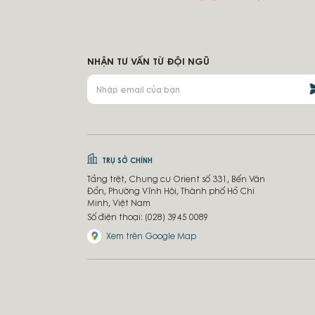
NHẬN TƯ VẤN TỪ ĐỘI NGŨ
TRỤ SỞ CHÍNH
Tầng trệt, Chung cư Orient số 331, Bến Vân
Đồn, Phường Vĩnh Hội, Thành phố Hồ Chí
Minh, Việt Nam
Số điện thoại:
(028) 3945 0089
Xem trên Google Map