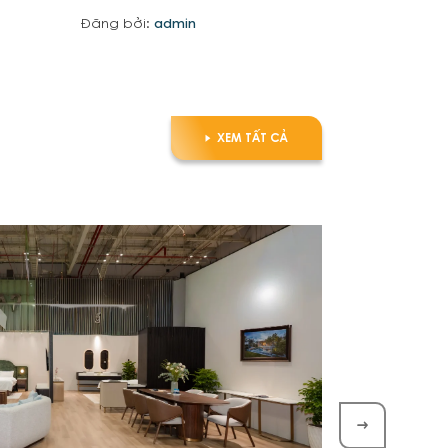
Đăng bởi:
admin
XEM TẤT CẢ