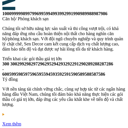
1000
999
998
997
996
995
994
993
992
991
990
989
988
987
986
Căn hộ/ Phòng khách sạn
Chúng tôi sở hữu năng lực sản xuất và thi công vượt trội, có khả
năng đáp ứng nhu cầu hoàn thiện nội thất cho hàng nghìn căn
hộ/phòng khách sạn. Với đội ngũ chuyên nghiệp và quy trình quản
lý chặt chẽ, Sen Decor cam kết cung cấp dịch vụ chất lượng cao,
đảm bảo tiến độ và đạt được sự hài lòng tối đa từ khách hàng.
Triển khai các gói thầu giá trị lớn
300
300
299
298
297
296
295
294
293
292
291
290
289
288
287
286
-
600
599
598
597
596
595
594
593
592
591
590
589
588
587
586
Tỷ đồng
Với nền tảng tài chính vững chắc, cùng sự hợp tác từ các ngân hàng
hàng đầu Việt Nam, chúng tôi đảm bảo khả năng thực hiện các gói
thầu có giá trị lớn, đáp ứng các yêu cầu khắt khe về tiến độ và chất
lượng.
Xem thêm