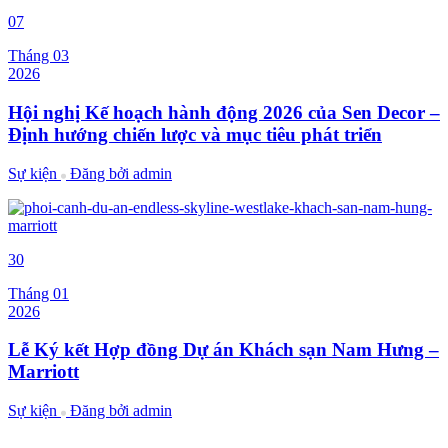
07
Tháng 03
2026
Hội nghị Kế hoạch hành động 2026 của Sen Decor –
Định hướng chiến lược và mục tiêu phát triển
Sự kiện
Đăng bởi
admin
30
Tháng 01
2026
Lễ Ký kết Hợp đồng Dự án Khách sạn Nam Hưng –
Marriott
Sự kiện
Đăng bởi
admin