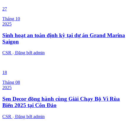
27
Tháng 10
2025
Sinh hoạt an toàn định kỳ tại dự án Grand Marina
Saigon
CSR
Đăng bởi
admin
18
Tháng 08
2025
Sen Decor đồng hành cùng Giải Chạy Bộ Vì Rùa
Biển 2025 tại Côn Đảo
CSR
Đăng bởi
admin