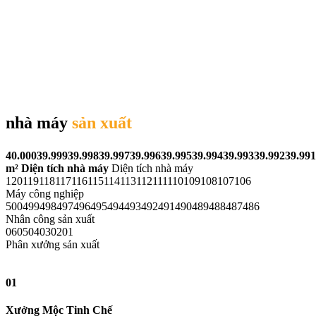
nhà máy
sản xuất
40.000
39.999
39.998
39.997
39.996
39.995
39.994
39.993
39.992
39.991
m²
Diện tích nhà máy
Diện tích nhà máy
120
119
118
117
116
115
114
113
112
111
110
109
108
107
106
Máy công nghiệp
500
499
498
497
496
495
494
493
492
491
490
489
488
487
486
Nhân công sản xuất
06
05
04
03
02
01
Phân xưởng sản xuất
01
Xưởng Mộc Tinh Chế