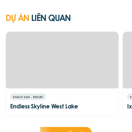
DỰ ÁN
LIÊN QUAN
KHÁCH SẠN - RESORT
K
Endless Skyline West Lake
I