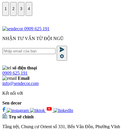
1
2
3
4
0909 625 191
NHẬN TƯ VẤN TỪ ĐỘI NGŨ
số điện thoại
0909 625 191
Email
info@sendecor.com
Kết nối với
Sen decor
Trụ sở chính
Tầng trệt, Chung cư Orient số 331, Bến Vân Đồn, Phường Vĩnh