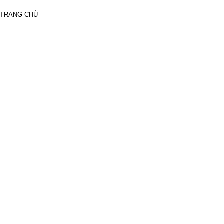
V
TRANG CHỦ
T
X