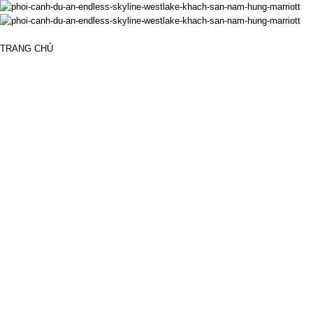
V
T
TRANG CHỦ
X