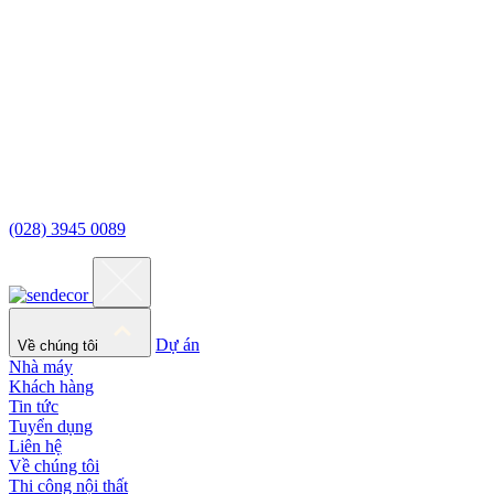
(028) 3945 0089
Dự án
Về chúng tôi
Nhà máy
Khách hàng
Tin tức
Tuyển dụng
Liên hệ
Về chúng tôi
Thi công nội thất