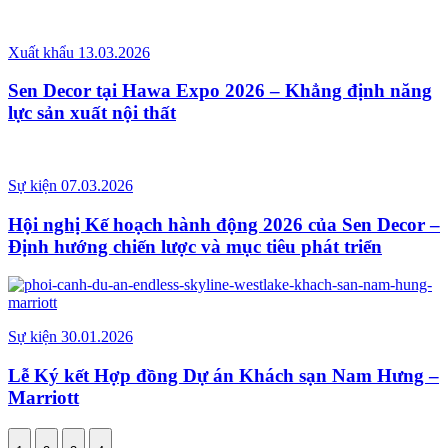
Xuất khẩu
13.03.2026
Sen Decor tại Hawa Expo 2026 – Khẳng định năng
lực sản xuất nội thất
Sự kiện
07.03.2026
Hội nghị Kế hoạch hành động 2026 của Sen Decor –
Định hướng chiến lược và mục tiêu phát triển
Sự kiện
30.01.2026
Lễ Ký kết Hợp đồng Dự án Khách sạn Nam Hưng –
Marriott