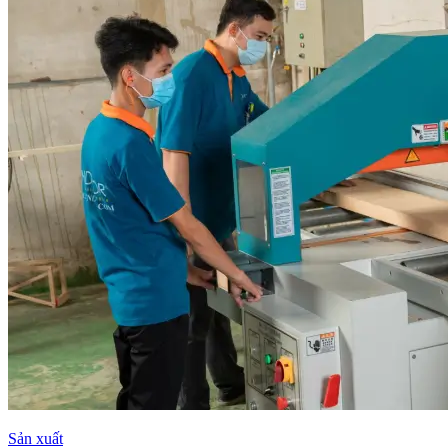
Sản xuất